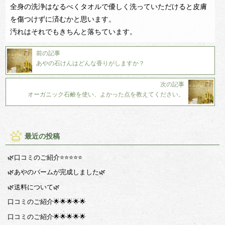
全身の洗浄はなるべくタオルで優しく洗っていただけると皮膚
を傷つけずに済むかと思います。
汚れはそれでもきちんと落ちています。
前の記事
あやの石けんはどんな香りがしますか？
次の記事
オーガニック石鹸を使い、よかった点を教えてください。
最近の投稿
🌿口コミのご紹介⭐️⭐️⭐️⭐️⭐️
🌿あやのバームが完成しました🌿
🌿送料について🌿
口コミのご紹介🌟🌟🌟🌟🌟
口コミのご紹介🌟🌟🌟🌟🌟