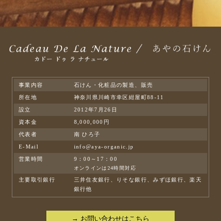
事業内容
石けん・化粧品の製造、販売
所在地
神奈川県川崎市幸区紺屋町88-11
設立
2012年7月26日
資本金
8,000,000円
代表者
南 ひろ子
E-Mail
info@aya-organic.jp
営業時間
9：00～17：00
オンラインは24時間対応
主要取引銀行
三井住友銀行、りそな銀行、みずほ銀行、楽天
銀行他
→ お問い合わせはこちら